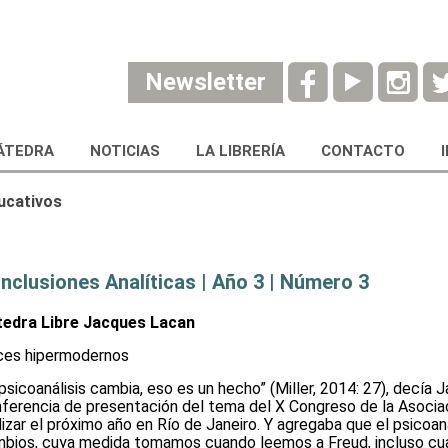
Newsletter
ÁTEDRA
NOTICIAS
LA LIBRERÍA
CONTACTO
ucativos
nclusiones Analíticas | Año 3 | Número 3
edra Libre Jacques Lacan
es hipermodernos
 psicoanálisis cambia, eso es un hecho” (Miller, 2014: 27), decía J
ferencia de presentación del tema del X Congreso de la Asociaci
lizar el próximo año en Río de Janeiro. Y agregaba que el psicoa
bios, cuya medida tomamos cuando leemos a Freud, incluso cua