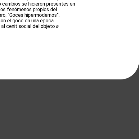
s cambios se hicieron presentes en
dos fenómenos propios del
mero, “Goces hipermodernos”,
 con el goce en una época
al cenit social del objeto
a
.