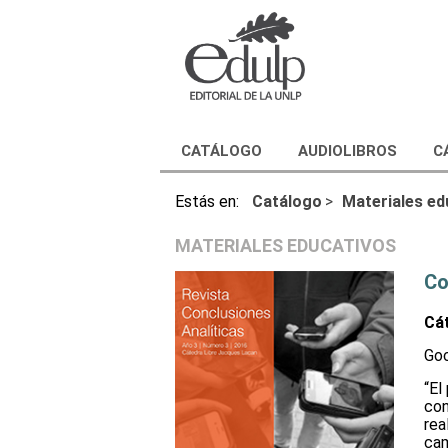
CATÁLOGO
AUDIOLIBROS
C
Estás en:
Catálogo
>
Materiales ed
MATERIALES EDUCATIVOS
Co
Cát
Goc
“El
con
rea
cam