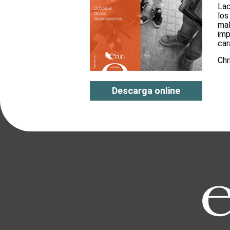
Lac
los
mal
imp
car
Chr
Descarga online