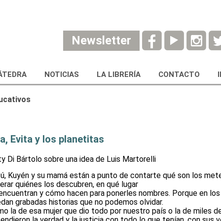
Newsletter
ÁTEDRA
NOTICIAS
LA LIBRERÍA
CONTACTO
ucativos
a, Evita y los planetitas
ty Di Bártolo sobre una idea de Luis Martorelli
ú, Kuyén y su mamá están a punto de contarte qué son los meteo
erar quiénes los descubren, en qué lugar
encuentran y cómo hacen para ponerles nombres. Porque en los
dan grabadas historias que no podemos olvidar.
o la de esa mujer que dio todo por nuestro país o la de miles d
endieron la verdad y la justicia con todo lo que tenían, con sus 