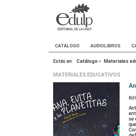
CATÁLOGO
AUDIOLIBROS
C
Estás en:
Catálogo
>
Materiales ed
MATERIALES EDUCATIVOS
An
Kit
Ant
ent
se 
que
Com
def