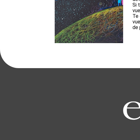
Si 
vue
Te 
vue
de 